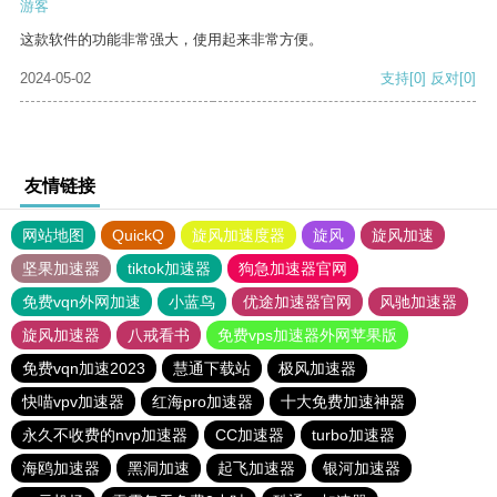
游客
这款软件的功能非常强大，使用起来非常方便。
2024-05-02
支持
[0]
反对
[0]
友情链接
网站地图
QuickQ
旋风加速度器
旋风
旋风加速
坚果加速器
tiktok加速器
狗急加速器官网
免费vqn外网加速
小蓝鸟
优途加速器官网
风驰加速器
旋风加速器
八戒看书
免费vps加速器外网苹果版
免费vqn加速2023
慧通下载站
极风加速器
快喵vpv加速器
红海pro加速器
十大免费加速神器
永久不收费的nvp加速器
CC加速器
turbo加速器
海鸥加速器
黑洞加速
起飞加速器
银河加速器