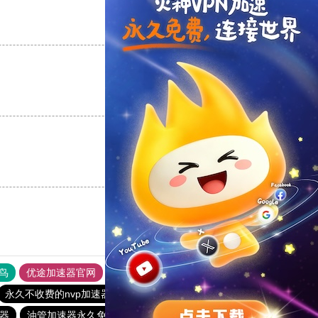
支持
[0]
反对
[0]
支持
[0]
反对
[0]
支持
[0]
反对
[0]
鸟
优途加速器官网
风驰加速器
旋风加速器
八戒看书
永久不收费的nvp加速器
CC加速器
turbo加速器
器
油管加速器永久免费版