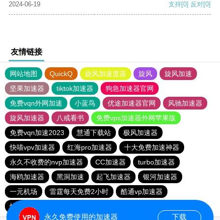
2024-06-19
支持
[0]
反对
[0]
友情链接
网站地图
QuickQ
旋风加速度器
旋风
旋风加速
坚果加速器
tiktok加速器
狗急加速器官网
免费vqn外网加速
小蓝鸟
优途加速器官网
风驰加速器
旋风加速器
八戒看书
免费vps加速器外网苹果版
免费vqn加速2023
慧通下载站
极风加速器
快喵vpv加速器
红海pro加速器
十大免费加速神器
永久不收费的nvp加速器
CC加速器
turbo加速器
海鸥加速器
黑洞加速
起飞加速器
银河加速器
一元机场
雷霆每天免费2小时
酷通vp加速器
快喵vpv加速器
油管加速器
油管加速器永久免费版
永久免费使用的加速器
下载