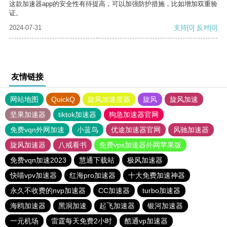
这款加速器app的安全性有待提高，可以加强防护措施，比如增加双重验
证。
2024-07-31
支持
[0]
反对
[0]
友情链接
网站地图
QuickQ
旋风加速度器
旋风
旋风加速
坚果加速器
tiktok加速器
狗急加速器官网
免费vqn外网加速
小蓝鸟
优途加速器官网
风驰加速器
旋风加速器
八戒看书
免费vps加速器外网苹果版
免费vqn加速2023
慧通下载站
极风加速器
快喵vpv加速器
红海pro加速器
十大免费加速神器
永久不收费的nvp加速器
CC加速器
turbo加速器
海鸥加速器
黑洞加速
起飞加速器
银河加速器
一元机场
雷霆每天免费2小时
酷通vp加速器