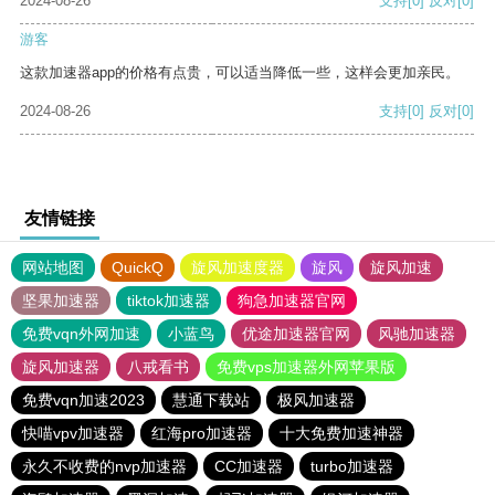
2024-08-26
支持
[0]
反对
[0]
游客
这款加速器app的价格有点贵，可以适当降低一些，这样会更加亲民。
2024-08-26
支持
[0]
反对
[0]
友情链接
网站地图
QuickQ
旋风加速度器
旋风
旋风加速
坚果加速器
tiktok加速器
狗急加速器官网
免费vqn外网加速
小蓝鸟
优途加速器官网
风驰加速器
旋风加速器
八戒看书
免费vps加速器外网苹果版
免费vqn加速2023
慧通下载站
极风加速器
快喵vpv加速器
红海pro加速器
十大免费加速神器
永久不收费的nvp加速器
CC加速器
turbo加速器