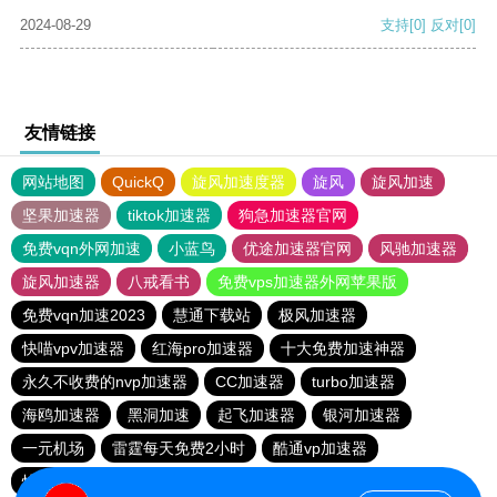
2024-08-29
支持
[0]
反对
[0]
友情链接
网站地图
QuickQ
旋风加速度器
旋风
旋风加速
坚果加速器
tiktok加速器
狗急加速器官网
免费vqn外网加速
小蓝鸟
优途加速器官网
风驰加速器
旋风加速器
八戒看书
免费vps加速器外网苹果版
免费vqn加速2023
慧通下载站
极风加速器
快喵vpv加速器
红海pro加速器
十大免费加速神器
永久不收费的nvp加速器
CC加速器
turbo加速器
海鸥加速器
黑洞加速
起飞加速器
银河加速器
一元机场
雷霆每天免费2小时
酷通vp加速器
快喵vpv加速器
油管加速器
油管加速器永久免费版