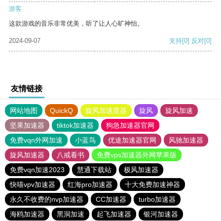
游客
这款游戏的音乐非常优美，听了让人心旷神怡。
2024-09-07
支持
[0]
反对
[0]
友情链接
网站地图
QuickQ
旋风加速度器
旋风
旋风加速
坚果加速器
tiktok加速器
狗急加速器官网
免费vqn外网加速
小蓝鸟
优途加速器官网
风驰加速器
旋风加速器
八戒看书
免费vps加速器外网苹果版
免费vqn加速2023
慧通下载站
极风加速器
快喵vpv加速器
红海pro加速器
十大免费加速神器
永久不收费的nvp加速器
CC加速器
turbo加速器
海鸥加速器
黑洞加速
起飞加速器
银河加速器