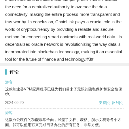
the need for a centralized authority to oversee the data
connectivity, making the entire process more transparent and
trustworthy. In conclusion, ChainLink plays a crucial role in the
world of cryptocurrency by providing a reliable and secure
method for connecting smart contracts with real-world data. Its
decentralized oracle network is revolutionizing the way data is
incorporated into blockchain technology, making it an essential
tool for the future of finance and technology.#3#
评论
游客
这款加速器VPM应用程序已经为我们带来了无限的隐私保护和安全性保
护。
2024-09-20
支持
[0]
反对
[0]
游客
这款办公软件的功能非常全面，涵盖了文档、表格、演示文稿等各个方
面。我可以使用它来完成日常办公的所有任务，非常方便。