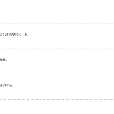
望开发者能够优化一下。
悉操作。
中游刃有余。