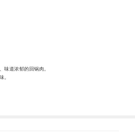
、味道浓郁的回锅肉。
味。