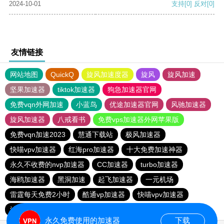
2024-10-01
支持
[0]
反对
[0]
友情链接
网站地图
QuickQ
旋风加速度器
旋风
旋风加速
坚果加速器
tiktok加速器
狗急加速器官网
免费vqn外网加速
小蓝鸟
优途加速器官网
风驰加速器
旋风加速器
八戒看书
免费vps加速器外网苹果版
免费vqn加速2023
慧通下载站
极风加速器
快喵vpv加速器
红海pro加速器
十大免费加速神器
永久不收费的nvp加速器
CC加速器
turbo加速器
海鸥加速器
黑洞加速
起飞加速器
一元机场
雷霆每天免费2小时
酷通vp加速器
快喵vpv加速器
油管加速器
油管加速器永久免费版
永久免费使用的加速器
下载