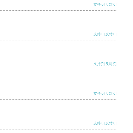
支持
[0]
反对
[0]
支持
[0]
反对
[0]
支持
[0]
反对
[0]
支持
[0]
反对
[0]
支持
[0]
反对
[0]