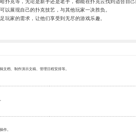
扑克等，无论是新手还是老手，都能在扑克云找到适合自己
可以展现自己的扑克技艺，与其他玩家一决胜负。
足玩家的需求，让他们享受到无尽的游戏乐趣。
编辑文档、制作演示文稿、管理日程安排等。
。
悉操作。