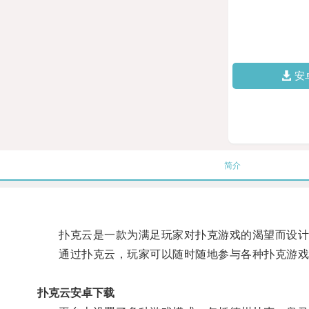
安
简介
扑克云是一款为满足玩家对扑克游戏的渴望而设计
通过扑克云，玩家可以随时随地参与各种扑克游戏
扑克云安卓下载