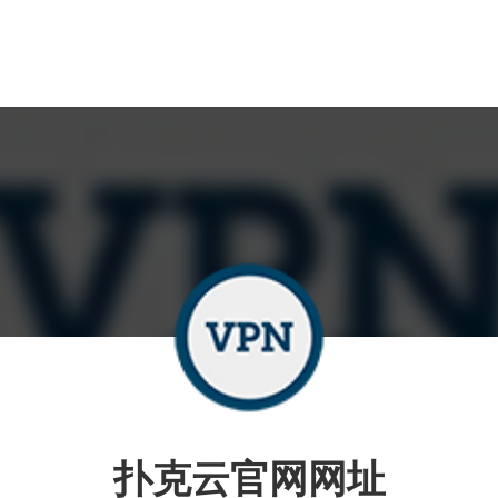
扑克云官网网址