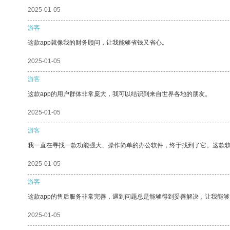
2025-01-05
游客
这款app就像我的财务顾问，让我能够省钱又省心。
2025-01-05
游客
这款app的用户群体非常庞大，我可以结识到来自世界各地的朋友。
2025-01-05
游客
我一直在寻找一款功能强大、操作简单的办公软件，终于找到了它。这款
2025-01-05
游客
这款app的售后服务非常完善，遇到问题总是能够得到妥善解决，让我能
2025-01-05