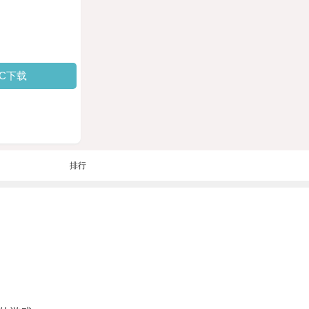
PC下载
排行