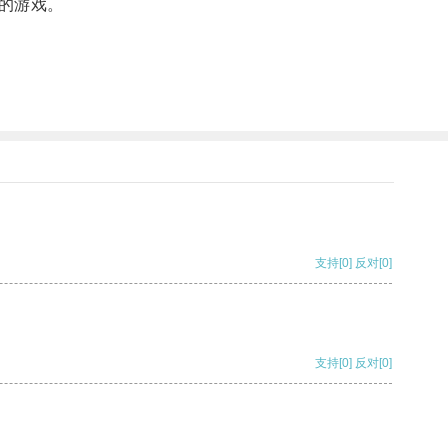
的游戏。
支持
[0]
反对
[0]
支持
[0]
反对
[0]