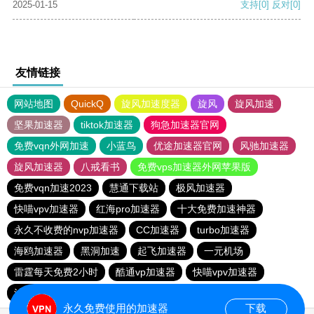
2025-01-15
支持
[0]
反对
[0]
友情链接
网站地图
QuickQ
旋风加速度器
旋风
旋风加速
坚果加速器
tiktok加速器
狗急加速器官网
免费vqn外网加速
小蓝鸟
优途加速器官网
风驰加速器
旋风加速器
八戒看书
免费vps加速器外网苹果版
免费vqn加速2023
慧通下载站
极风加速器
快喵vpv加速器
红海pro加速器
十大免费加速神器
永久不收费的nvp加速器
CC加速器
turbo加速器
海鸥加速器
黑洞加速
起飞加速器
一元机场
雷霆每天免费2小时
酷通vp加速器
快喵vpv加速器
油管加速器
油管加速器永久免费版
永久免费使用的加速器
下载