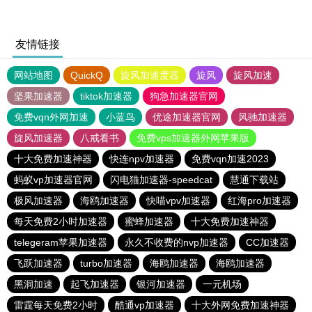
友情链接
网站地图
QuickQ
旋风加速度器
旋风
旋风加速
坚果加速器
tiktok加速器
狗急加速器官网
免费vqn外网加速
小蓝鸟
优途加速器官网
风驰加速器
旋风加速器
八戒看书
免费vps加速器外网苹果版
十大免费加速神器
快连npv加速器
免费vqn加速2023
蚂蚁vp加速器官网
闪电猫加速器-speedcat
慧通下载站
极风加速器
海鸥加速器
快喵vpv加速器
红海pro加速器
每天免费2小时加速器
蜜蜂加速器
十大免费加速神器
telegeram苹果加速器
永久不收费的nvp加速器
CC加速器
飞跃加速器
turbo加速器
海鸥加速器
海鸥加速器
黑洞加速
起飞加速器
银河加速器
一元机场
雷霆每天免费2小时
酷通vp加速器
十大外网免费加速神器