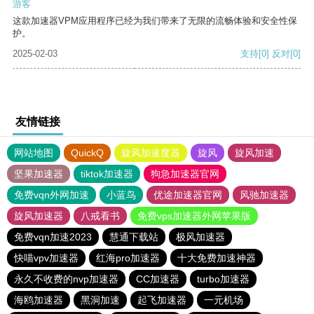
游客
这款加速器VPM应用程序已经为我们带来了无限的流畅体验和安全性保
护。
2025-02-03
支持
[0]
反对
[0]
友情链接
网站地图
QuickQ
旋风加速度器
旋风
旋风加速
坚果加速器
tiktok加速器
狗急加速器官网
免费vqn外网加速
小蓝鸟
优途加速器官网
风驰加速器
旋风加速器
八戒看书
免费vps加速器外网苹果版
免费vqn加速2023
慧通下载站
极风加速器
快喵vpv加速器
红海pro加速器
十大免费加速神器
永久不收费的nvp加速器
CC加速器
turbo加速器
海鸥加速器
黑洞加速
起飞加速器
一元机场