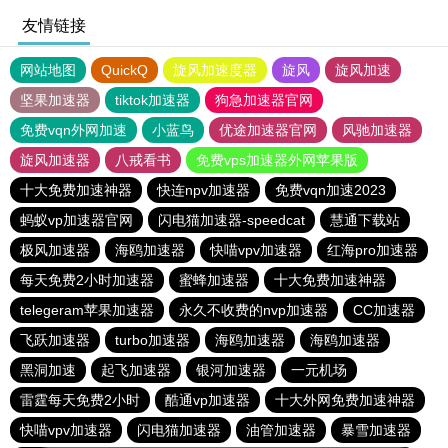
友情链接
网站地图
QuickQ
旋风加速度器
旋风
旋风加速
坚果加速器
tiktok加速器
狗急加速器官网
免费vqn外网加速
小蓝鸟
优途加速器官网
风驰加速器
旋风加速器
八戒看书
免费vps加速器外网苹果版
十大免费加速神器
快连npv加速器
免费vqn加速2023
蚂蚁vp加速器官网
闪电猫加速器-speedcat
慧通下载站
极风加速器
海鸥加速器
快喵vpv加速器
红海pro加速器
每天免费2小时加速器
蜜蜂加速器
十大免费加速神器
telegeram苹果加速器
永久不收费的nvp加速器
CC加速器
飞跃加速器
turbo加速器
海鸥加速器
海鸥加速器
黑洞加速
起飞加速器
银河加速器
一元机场
雷霆每天免费2小时
酷通vp加速器
十大外网免费加速神器
快喵vpv加速器
闪电猫加速器
油管加速器
暴雪加速器