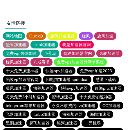
友情链接
网站地图
QuickQ
旋风加速度器
旋风
旋风加速
坚果加速器
tiktok加速器
狗急加速器官网
免费vqn外网加速
小蓝鸟
优途加速器官网
风驰加速器
旋风加速器
八戒看书
免费vps加速器外网苹果版
十大免费加速神器
快连npv加速器
免费vqn加速2023
蚂蚁vp加速器官网
闪电猫加速器-speedcat
慧通下载站
极风加速器
海鸥加速器
快喵vpv加速器
红海pro加速器
每天免费2小时加速器
蜜蜂加速器
十大免费加速神器
telegeram苹果加速器
永久不收费的nvp加速器
CC加速器
飞跃加速器
turbo加速器
海鸥加速器
海鸥加速器
黑洞加速
起飞加速器
银河加速器
一元机场