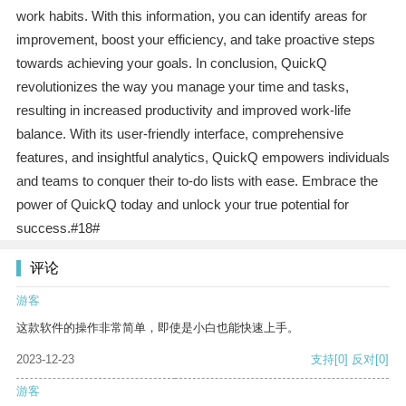
work habits. With this information, you can identify areas for
improvement, boost your efficiency, and take proactive steps
towards achieving your goals. In conclusion, QuickQ
revolutionizes the way you manage your time and tasks,
resulting in increased productivity and improved work-life
balance. With its user-friendly interface, comprehensive
features, and insightful analytics, QuickQ empowers individuals
and teams to conquer their to-do lists with ease. Embrace the
power of QuickQ today and unlock your true potential for
success.#18#
评论
游客
这款软件的操作非常简单，即使是小白也能快速上手。
2023-12-23
支持
[0]
反对
[0]
游客