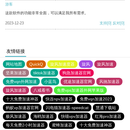
游客
这款软件的功能非常全面，可以满足我所有需求。
2023-12-23
支持
[0]
反对
[0]
友情链接
网站地图
QuickQ
旋风加速度器
旋风
旋风加速
坚果加速器
tiktok加速器
狗急加速器官网
免费vqn外网加速
小蓝鸟
优途加速器官网
风驰加速器
旋风加速器
八戒看书
免费vps加速器外网苹果版
十大免费加速神器
快连npv加速器
免费vqn加速2023
蚂蚁vp加速器官网
闪电猫加速器-speedcat
慧通下载站
极风加速器
海鸥加速器
快喵vpv加速器
红海pro加速器
每天免费2小时加速器
蜜蜂加速器
十大免费加速神器