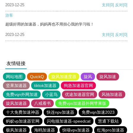
2023-12-25
支持
[0]
反对
[0]
游客
超级好用的加速器，妈妈再也不用担心我的学习啦！
2023-12-25
支持
[0]
反对
[0]
友情链接
网站地图
QuickQ
旋风加速度器
旋风
旋风加速
坚果加速器
tiktok加速器
狗急加速器官网
免费vqn外网加速
小蓝鸟
优途加速器官网
风驰加速器
旋风加速器
八戒看书
免费vps加速器外网苹果版
十大免费加速神器
快连npv加速器
免费vqn加速2023
蚂蚁vp加速器官网
闪电猫加速器-speedcat
慧通下载站
极风加速器
海鸥加速器
快喵vpv加速器
红海pro加速器