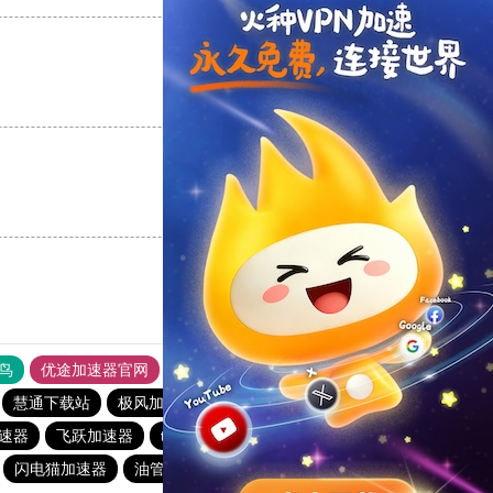
支持
[0]
反对
[0]
支持
[0]
反对
[0]
鸟
优途加速器官网
风驰加速器
旋风加速器
八戒看书
慧通下载站
极风加速器
海鸥加速器
快喵vpv加速器
加速器
飞跃加速器
turbo加速器
海鸥加速器
海鸥加速器
闪电猫加速器
油管加速器
暴雪加速器
vp免费加速