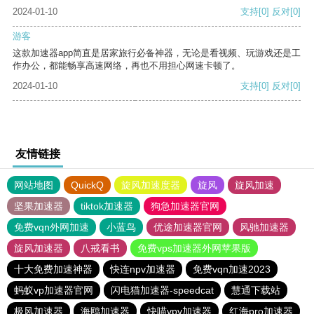
2024-01-10
支持
[0]
反对
[0]
游客
这款加速器app简直是居家旅行必备神器，无论是看视频、玩游戏还是工
作办公，都能畅享高速网络，再也不用担心网速卡顿了。
2024-01-10
支持
[0]
反对
[0]
友情链接
网站地图
QuickQ
旋风加速度器
旋风
旋风加速
坚果加速器
tiktok加速器
狗急加速器官网
免费vqn外网加速
小蓝鸟
优途加速器官网
风驰加速器
旋风加速器
八戒看书
免费vps加速器外网苹果版
十大免费加速神器
快连npv加速器
免费vqn加速2023
蚂蚁vp加速器官网
闪电猫加速器-speedcat
慧通下载站
极风加速器
海鸥加速器
快喵vpv加速器
红海pro加速器