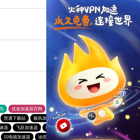
支持
[0]
反对
[0]
支持
[0]
反对
[0]
支持
[0]
反对
[0]
鸟
优途加速器官网
风驰加速器
旋风加速器
八戒看书
慧通下载站
极风加速器
海鸥加速器
快喵vpv加速器
加速器
飞跃加速器
turbo加速器
海鸥加速器
海鸥加速器
闪电猫加速器
油管加速器
暴雪加速器
vp免费加速