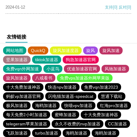
2024-01-12
支持
[0]
反对
[0]
友情链接
网站地图
QuickQ
旋风加速度器
旋风
旋风加速
坚果加速器
tiktok加速器
狗急加速器官网
免费vqn外网加速
小蓝鸟
优途加速器官网
风驰加速器
旋风加速器
八戒看书
免费vps加速器外网苹果版
十大免费加速神器
快连npv加速器
免费vqn加速2023
蚂蚁vp加速器官网
闪电猫加速器-speedcat
慧通下载站
极风加速器
海鸥加速器
快喵vpv加速器
红海pro加速器
每天免费2小时加速器
蜜蜂加速器
十大免费加速神器
telegeram苹果加速器
永久不收费的nvp加速器
CC加速器
飞跃加速器
turbo加速器
海鸥加速器
海鸥加速器