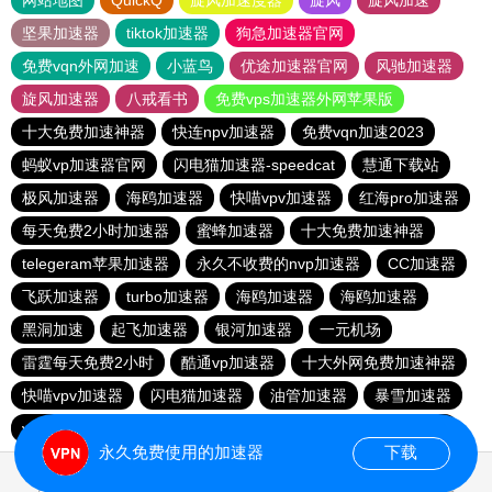
网站地图
QuickQ
旋风加速度器
旋风
旋风加速
坚果加速器
tiktok加速器
狗急加速器官网
免费vqn外网加速
小蓝鸟
优途加速器官网
风驰加速器
旋风加速器
八戒看书
免费vps加速器外网苹果版
十大免费加速神器
快连npv加速器
免费vqn加速2023
蚂蚁vp加速器官网
闪电猫加速器-speedcat
慧通下载站
极风加速器
海鸥加速器
快喵vpv加速器
红海pro加速器
每天免费2小时加速器
蜜蜂加速器
十大免费加速神器
telegeram苹果加速器
永久不收费的nvp加速器
CC加速器
飞跃加速器
turbo加速器
海鸥加速器
海鸥加速器
黑洞加速
起飞加速器
银河加速器
一元机场
雷霆每天免费2小时
酷通vp加速器
十大外网免费加速神器
快喵vpv加速器
闪电猫加速器
油管加速器
暴雪加速器
vp免费加速
香蕉加速器官网正版
油管加速器永久免费版
永久免费使用的加速器
下载
0.911075s