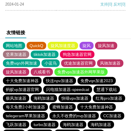
2024-01-24
支持
[0]
反对
[0]
友情链接
网站地图
QuickQ
旋风加速度器
旋风
旋风加速
坚果加速器
tiktok加速器
狗急加速器官网
免费vqn外网加速
小蓝鸟
优途加速器官网
风驰加速器
旋风加速器
八戒看书
免费vps加速器外网苹果版
十大免费加速神器
快连npv加速器
免费vqn加速2023
蚂蚁vp加速器官网
闪电猫加速器-speedcat
慧通下载站
极风加速器
海鸥加速器
快喵vpv加速器
红海pro加速器
每天免费2小时加速器
蜜蜂加速器
十大免费加速神器
telegeram苹果加速器
永久不收费的nvp加速器
CC加速器
飞跃加速器
turbo加速器
海鸥加速器
海鸥加速器