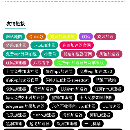
友情链接
网站地图
QuickQ
旋风加速度器
旋风
旋风加速
坚果加速器
tiktok加速器
狗急加速器官网
免费vqn外网加速
小蓝鸟
优途加速器官网
风驰加速器
旋风加速器
八戒看书
免费vps加速器外网苹果版
十大免费加速神器
快连npv加速器
免费vqn加速2023
蚂蚁vp加速器官网
闪电猫加速器-speedcat
慧通下载站
极风加速器
海鸥加速器
快喵vpv加速器
红海pro加速器
每天免费2小时加速器
蜜蜂加速器
十大免费加速神器
telegeram苹果加速器
永久不收费的nvp加速器
CC加速器
飞跃加速器
turbo加速器
海鸥加速器
海鸥加速器
黑洞加速
起飞加速器
银河加速器
一元机场