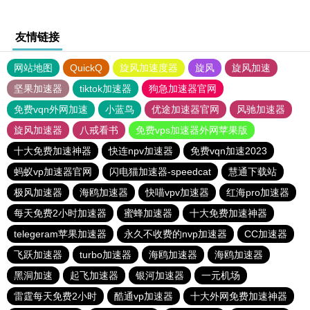
友情链接
网站地图
QuickQ
旋风加速度器
旋风
旋风加速
坚果加速器
tiktok加速器
狗急加速器官网
免费vqn外网加速
小蓝鸟
优途加速器官网
风驰加速器
旋风加速器
八戒看书
免费vps加速器外网苹果版
十大免费加速神器
快连npv加速器
免费vqn加速2023
蚂蚁vp加速器官网
闪电猫加速器-speedcat
慧通下载站
极风加速器
海鸥加速器
快喵vpv加速器
红海pro加速器
每天免费2小时加速器
蜜蜂加速器
十大免费加速神器
telegeram苹果加速器
永久不收费的nvp加速器
CC加速器
飞跃加速器
turbo加速器
海鸥加速器
海鸥加速器
黑洞加速
起飞加速器
银河加速器
一元机场
雷霆每天免费2小时
酷通vp加速器
十大外网免费加速神器