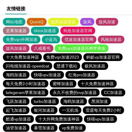
友情链接
网站地图
QuickQ
旋风加速度器
旋风
旋风加速
坚果加速器
tiktok加速器
狗急加速器官网
免费vqn外网加速
小蓝鸟
优途加速器官网
风驰加速器
旋风加速器
八戒看书
免费vps加速器外网苹果版
十大免费加速神器
免费vqn加速2023
蚂蚁vp加速器官网
闪电猫加速器-speedcat
慧通下载站
极风加速器
海鸥加速器
快喵vpv加速器
红海pro加速器
每天免费2小时加速器
蜜蜂加速器
十大免费加速神器
telegeram苹果加速器
永久不收费的nvp加速器
CC加速器
飞跃加速器
turbo加速器
海鸥加速器
黑洞加速
起飞加速器
银河加速器
一元机场
雷霆每天免费2小时
酷通vp加速器
十大外网免费加速神器
快喵vpv加速器
油管加速器
暴雪加速器
vp免费加速