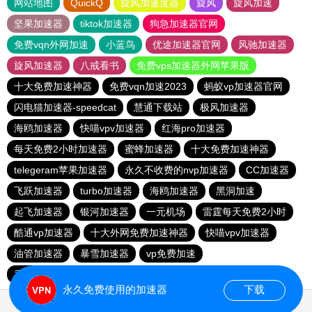
网站地图
QuickQ
旋风加速度器
旋风
旋风加速
坚果加速器
tiktok加速器
狗急加速器官网
免费vqn外网加速
小蓝鸟
优途加速器官网
风驰加速器
旋风加速器
八戒看书
免费vps加速器外网苹果版
十大免费加速神器
免费vqn加速2023
蚂蚁vp加速器官网
闪电猫加速器-speedcat
慧通下载站
极风加速器
海鸥加速器
快喵vpv加速器
红海pro加速器
每天免费2小时加速器
蜜蜂加速器
十大免费加速神器
telegeram苹果加速器
永久不收费的nvp加速器
CC加速器
飞跃加速器
turbo加速器
海鸥加速器
黑洞加速
起飞加速器
银河加速器
一元机场
雷霆每天免费2小时
酷通vp加速器
十大外网免费加速神器
快喵vpv加速器
油管加速器
暴雪加速器
vp免费加速
香蕉加速器官网正版
油管加速器永久免费版
永久免费使用的加速器
下载