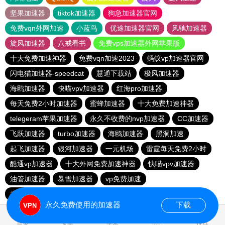
坚果加速器
tiktok加速器
狗急加速器官网
免费vqn外网加速
小蓝鸟
优途加速器官网
风驰加速器
旋风加速器
八戒看书
免费vps加速器外网苹果版
十大免费加速神器
免费vqn加速2023
蚂蚁vp加速器官网
闪电猫加速器-speedcat
慧通下载站
极风加速器
海鸥加速器
快喵vpv加速器
红海pro加速器
每天免费2小时加速器
蜜蜂加速器
十大免费加速神器
telegeram苹果加速器
永久不收费的nvp加速器
CC加速器
飞跃加速器
turbo加速器
海鸥加速器
黑洞加速
起飞加速器
银河加速器
一元机场
雷霆每天免费2小时
酷通vp加速器
十大外网免费加速神器
快喵vpv加速器
油管加速器
暴雪加速器
vp免费加速
香蕉加速器官网正版
油管加速器永久免费版
永久免费使用的加速器
下载
1.248080s
首页
安卓
苹果
排行
推荐