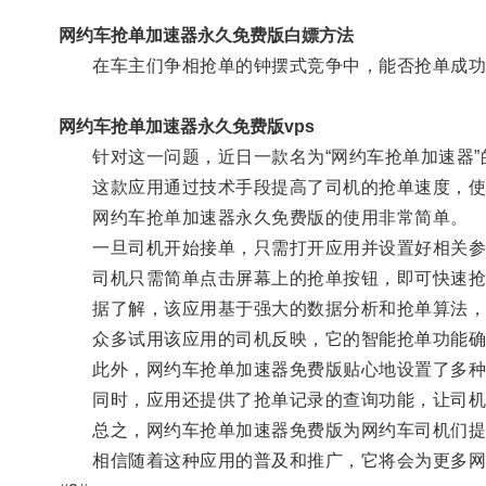
网约车抢单加速器永久免费版白嫖方法
在车主们争相抢单的钟摆式竞争中，能否抢单成功
网约车抢单加速器永久免费版vps
针对这一问题，近日一款名为“网约车抢单加速器”
这款应用通过技术手段提高了司机的抢单速度，使
网约车抢单加速器永久免费版的使用非常简单。
一旦司机开始接单，只需打开应用并设置好相关参数
司机只需简单点击屏幕上的抢单按钮，即可快速抢
据了解，该应用基于强大的数据分析和抢单算法，能
众多试用该应用的司机反映，它的智能抢单功能确
此外，网约车抢单加速器免费版贴心地设置了多种抢
同时，应用还提供了抢单记录的查询功能，让司机能
总之，网约车抢单加速器免费版为网约车司机们提供
相信随着这种应用的普及和推广，它将会为更多网