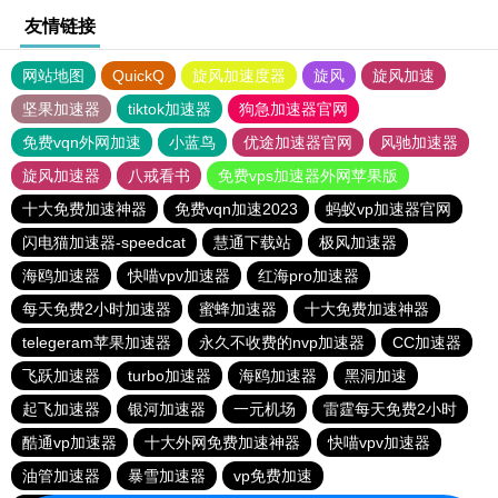
友情链接
网站地图
QuickQ
旋风加速度器
旋风
旋风加速
坚果加速器
tiktok加速器
狗急加速器官网
免费vqn外网加速
小蓝鸟
优途加速器官网
风驰加速器
旋风加速器
八戒看书
免费vps加速器外网苹果版
十大免费加速神器
免费vqn加速2023
蚂蚁vp加速器官网
闪电猫加速器-speedcat
慧通下载站
极风加速器
海鸥加速器
快喵vpv加速器
红海pro加速器
每天免费2小时加速器
蜜蜂加速器
十大免费加速神器
telegeram苹果加速器
永久不收费的nvp加速器
CC加速器
飞跃加速器
turbo加速器
海鸥加速器
黑洞加速
起飞加速器
银河加速器
一元机场
雷霆每天免费2小时
酷通vp加速器
十大外网免费加速神器
快喵vpv加速器
油管加速器
暴雪加速器
vp免费加速