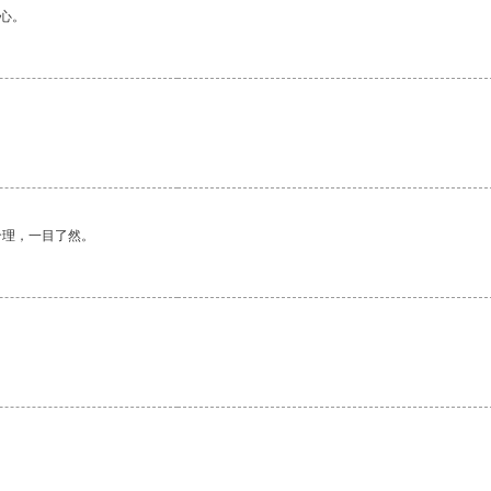
心。
合理，一目了然。
。