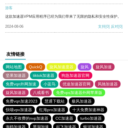
游客
这款加速器VPM应用程序已经为我们带来了无限的隐私和安全性保护。
2024-08-06
支持
[0]
反对
[0]
友情链接
网站地图
QuickQ
旋风加速度器
旋风
旋风加速
坚果加速器
tiktok加速器
狗急加速器官网
免费vqn外网加速
小蓝鸟
优途加速器官网
风驰加速器
旋风加速器
八戒看书
免费vps加速器外网苹果版
免费vqn加速2023
慧通下载站
极风加速器
快喵vpv加速器
红海pro加速器
十大免费加速神器
永久不收费的nvp加速器
CC加速器
turbo加速器
海鸥加速器
黑洞加速
起飞加速器
银河加速器