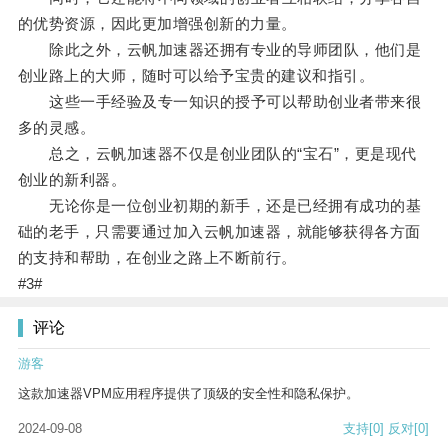
的优势资源，因此更加增强创新的力量。
除此之外，云帆加速器还拥有专业的导师团队，他们是
创业路上的大师，随时可以给予宝贵的建议和指引。
这些一手经验及专一知识的授予可以帮助创业者带来很
多的灵感。
总之，云帆加速器不仅是创业团队的“宝石”，更是现代
创业的新利器。
无论你是一位创业初期的新手，还是已经拥有成功的基
础的老手，只需要通过加入云帆加速器，就能够获得各方面
的支持和帮助，在创业之路上不断前行。
#3#
评论
游客
这款加速器VPM应用程序提供了顶级的安全性和隐私保护。
2024-09-08
支持
[0]
反对
[0]