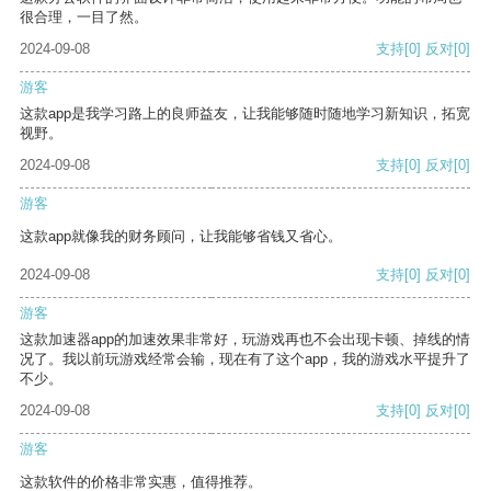
很合理，一目了然。
2024-09-08
支持
[0]
反对
[0]
游客
这款app是我学习路上的良师益友，让我能够随时随地学习新知识，拓宽
视野。
2024-09-08
支持
[0]
反对
[0]
游客
这款app就像我的财务顾问，让我能够省钱又省心。
2024-09-08
支持
[0]
反对
[0]
游客
这款加速器app的加速效果非常好，玩游戏再也不会出现卡顿、掉线的情
况了。我以前玩游戏经常会输，现在有了这个app，我的游戏水平提升了
不少。
2024-09-08
支持
[0]
反对
[0]
游客
这款软件的价格非常实惠，值得推荐。