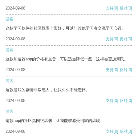
2024-09-08
支持
[0]
反对
[0]
游客
这款学习软件的社区氛围非常好，可以与其他学习者交流学习心得。
2024-09-08
支持
[0]
反对
[0]
游客
这款加速器app的价格有点贵，可以适当降低一些，这样会更加亲民。
2024-09-08
支持
[0]
反对
[0]
游客
这款游戏的剧情非常感人，让我久久不能忘怀。
2024-09-08
支持
[0]
反对
[0]
游客
这款app的社区氛围很温馨，让我能够感受到家的温暖。
2024-09-08
支持
[0]
反对
[0]