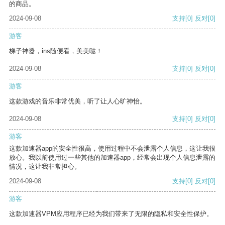
的商品。
2024-09-08
支持
[0]
反对
[0]
游客
梯子神器，ins随便看，美美哒！
2024-09-08
支持
[0]
反对
[0]
游客
这款游戏的音乐非常优美，听了让人心旷神怡。
2024-09-08
支持
[0]
反对
[0]
游客
这款加速器app的安全性很高，使用过程中不会泄露个人信息，这让我很
放心。我以前使用过一些其他的加速器app，经常会出现个人信息泄露的
情况，这让我非常担心。
2024-09-08
支持
[0]
反对
[0]
游客
这款加速器VPM应用程序已经为我们带来了无限的隐私和安全性保护。