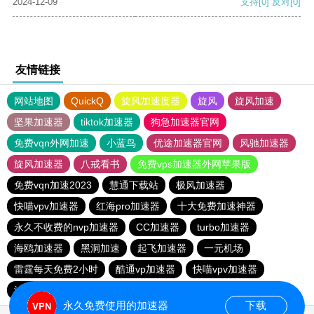
2024-12-09
支持
[0]
反对
[0]
友情链接
网站地图
QuickQ
旋风加速度器
旋风
旋风加速
坚果加速器
tiktok加速器
狗急加速器官网
免费vqn外网加速
小蓝鸟
优途加速器官网
风驰加速器
旋风加速器
八戒看书
免费vps加速器外网苹果版
免费vqn加速2023
慧通下载站
极风加速器
快喵vpv加速器
红海pro加速器
十大免费加速神器
永久不收费的nvp加速器
CC加速器
turbo加速器
海鸥加速器
黑洞加速
起飞加速器
一元机场
雷霆每天免费2小时
酷通vp加速器
快喵vpv加速器
油管加速器
油管加速器永久免费版
永久免费使用的加速器
下载