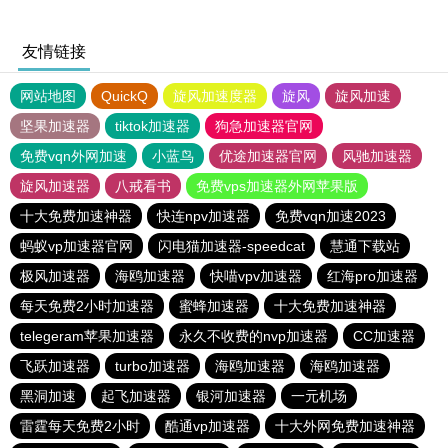
友情链接
网站地图
QuickQ
旋风加速度器
旋风
旋风加速
坚果加速器
tiktok加速器
狗急加速器官网
免费vqn外网加速
小蓝鸟
优途加速器官网
风驰加速器
旋风加速器
八戒看书
免费vps加速器外网苹果版
十大免费加速神器
快连npv加速器
免费vqn加速2023
蚂蚁vp加速器官网
闪电猫加速器-speedcat
慧通下载站
极风加速器
海鸥加速器
快喵vpv加速器
红海pro加速器
每天免费2小时加速器
蜜蜂加速器
十大免费加速神器
telegeram苹果加速器
永久不收费的nvp加速器
CC加速器
飞跃加速器
turbo加速器
海鸥加速器
海鸥加速器
黑洞加速
起飞加速器
银河加速器
一元机场
雷霆每天免费2小时
酷通vp加速器
十大外网免费加速神器