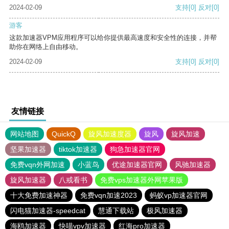
2024-02-09
支持
[0]
反对
[0]
游客
这款加速器VPM应用程序可以给你提供最高速度和安全性的连接，并帮
助你在网络上自由移动。
2024-02-09
支持
[0]
反对
[0]
友情链接
网站地图
QuickQ
旋风加速度器
旋风
旋风加速
坚果加速器
tiktok加速器
狗急加速器官网
免费vqn外网加速
小蓝鸟
优途加速器官网
风驰加速器
旋风加速器
八戒看书
免费vps加速器外网苹果版
十大免费加速神器
免费vqn加速2023
蚂蚁vp加速器官网
闪电猫加速器-speedcat
慧通下载站
极风加速器
海鸥加速器
快喵vpv加速器
红海pro加速器